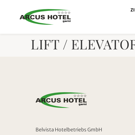
Inhalt
springen
Z
LIFT / ELEVATO
Belvista Hotelbetriebs GmbH